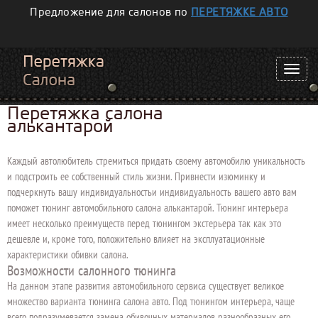
Предложение для салонов по
ПЕРЕТЯЖКЕ АВТО
Перетяжка салона
алькантарой
Каждый автолюбитель стремиться придать своему автомобилю уникальность
и подстроить ее собственный стиль жизни. Привнести изюминку и
подчеркнуть вашу индивидуальностьи индивидуальность вашего авто вам
поможет тюнинг автомобильного салона алькантарой. Тюнинг интерьера
имеет несколько преимуществ перед тюнингом экстерьера так как это
дешевле и, кроме того, положительно влияет на эксплуатационные
характеристики обивки салона.
Возможности салонного тюнинга
На данном этапе развития автомобильного сервиса существует великое
множество варианта тюнинга салона авто. Под тюнингом интерьера, чаще
всего подразумевается замена обивочных материалов разнообразных его