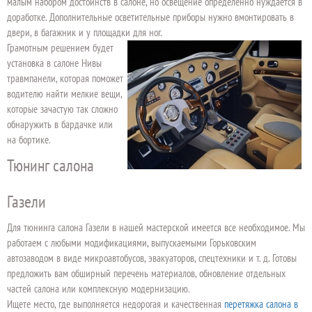
малым набором достоинств в салоне, но освещение определенно нуждается в
доработке. Дополнительные осветительные приборы нужно вмонтировать в
двери, в багажник и у площадки для ног.
Грамотным решением будет
установка в салоне Нивы
травмпанели, которая поможет
водителю найти мелкие вещи,
которые зачастую так сложно
обнаружить в бардачке или
на бортике.
Тюнинг салона
Газели
Для тюнинга салона Газели в нашей мастерской имеется все необходимое. Мы
работаем с любыми модификациями, выпускаемыми Горьковским
автозаводом в виде микроавтобусов, эвакуаторов, спецтехники и т. д. Готовы
предложить вам обширный перечень материалов, обновление отдельных
частей салона или комплексную модернизацию.
Ищете место, где выполняется недорогая и качественная
перетяжка салона в